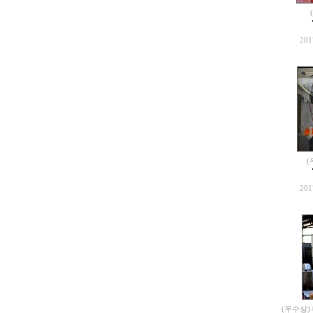
201
(
201
(우수상)