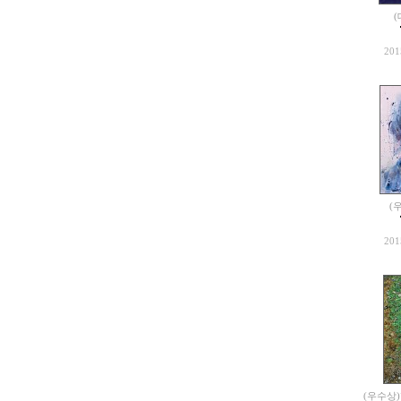
(
201
(
201
(우수상