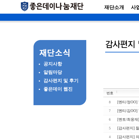
재단소개
사
공지사항
알림마당
감사편지 및 후기
좋은데이 웹진
번호
[멘티/정OO]
8
[멘티/김OO]
7
[멘토/최웅재]
6
[감사편지] 
5
[감사편지] 
4