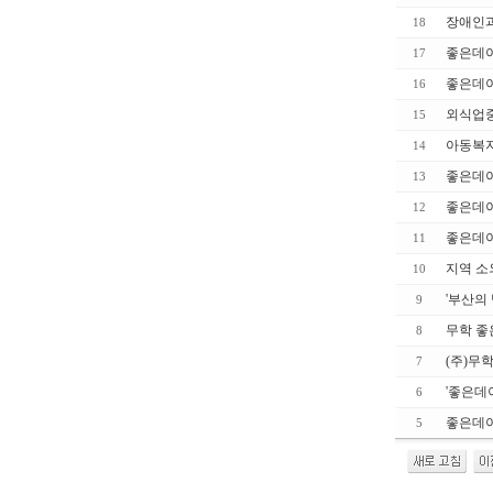
장애인과
18
좋은데이사
17
좋은데이
16
외식업중
15
아동복지
14
좋은데이
13
좋은데이
12
좋은데이
11
지역 소
10
'부산의
9
무학 좋
8
(주)무
7
'좋은데
6
좋은데이
5