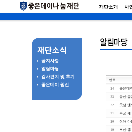
재단소개
사
공지사항
알림마당
감사편지 및 후기
번호
좋은데이 웹진
좋은데이
24
울산 좋
23
굿샘 멘
22
육군 제
21
장애 아
20
부산‘좋
19