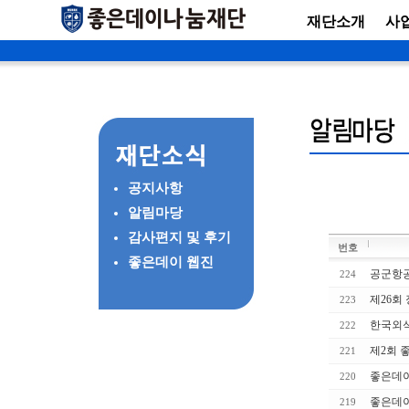
재단소개
사
공지사항
알림마당
감사편지 및 후기
번호
좋은데이 웹진
공군항공
224
제26회
223
한국외식
222
제2회 
221
좋은데이
220
좋은데이
219