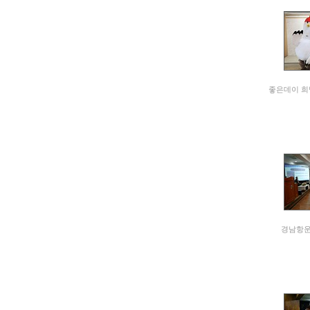
좋은데이 희
경남항운