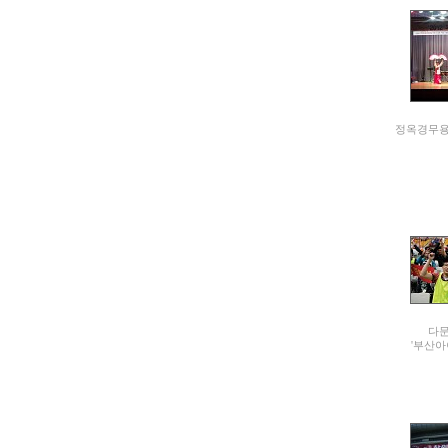
정옥경무용
다문
'부산아