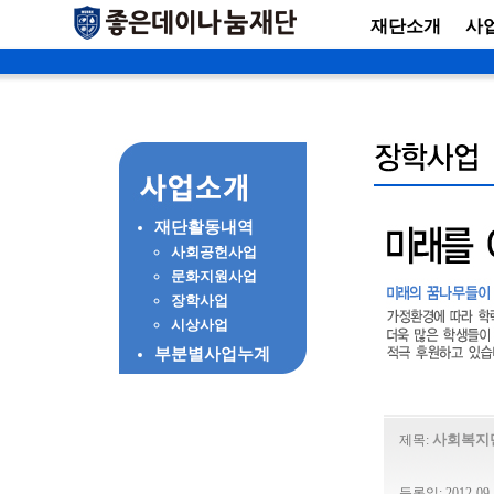
재단소개
사
재단활동내역
사회공헌사업
문화지원사업
장학사업
시상사업
부분별사업누계
사회복지
제목:
등록일: 2012-09-2