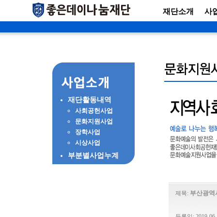
재단소개
사
재단활동내역
사회공헌사업
문화지원사업
장학사업
시상사업
부분별사업누계
부산광역
제목:
등록일: 2019-06-1