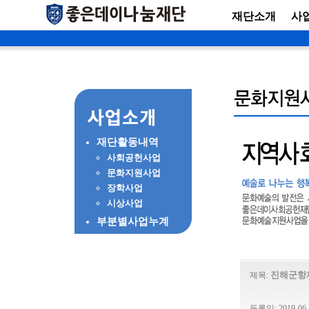
재단소개
사
재단활동내역
사회공헌사업
문화지원사업
장학사업
시상사업
부분별사업누계
진해군항
제목:
등록일: 2019-06-1