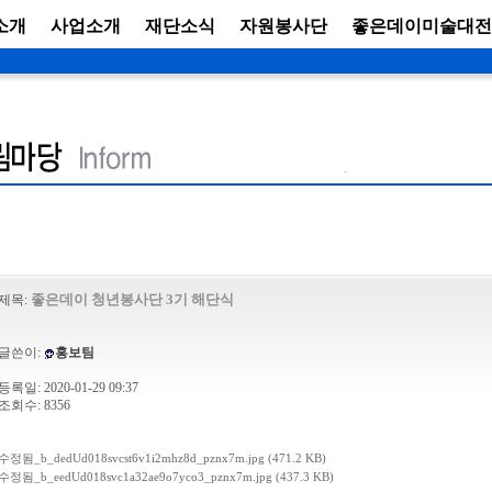
소개
사업소개
재단소식
자원봉사단
좋은데이미술대전
좋은데이 청년봉사단 3기 해단식
제목:
글쓴이:
홍보팀
등록일: 2020-01-29 09:37
조회수: 8356
수정됨_b_dedUd018svcst6v1i2mhz8d_pznx7m.jpg (471.2 KB)
수정됨_b_eedUd018svc1a32ae9o7yco3_pznx7m.jpg (437.3 KB)