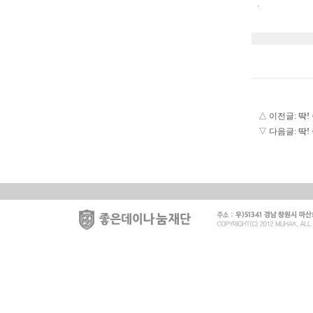
.
△ 이전글:
딱!
▽ 다음글:
딱!