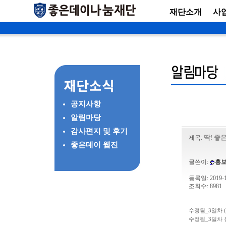
재단소개
사
공지사항
알림마당
감사편지 및 후기
딱! 좋
제목:
좋은데이 웹진
글쓴이:
홍
등록일: 2019-10
조회수: 8981
수정됨_3일차 (2).
수정됨_3일차 등목.