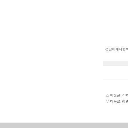
경남메세나협회
△ 이전글:
20
▽ 다음글:
창