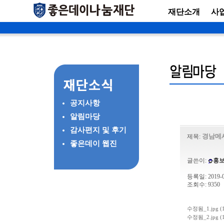
재단소개
사
공지사항
알림마당
감사편지 및 후기
경남메
제목:
좋은데이 웹진
글쓴이:
홍
등록일: 2019-06
조회수: 9350
수정됨_1.jpg (1
수정됨_2.jpg (1