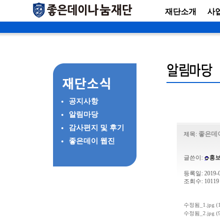
재단소개
사
공지사항
알림마당
감사편지 및 후기
좋은데
제목:
좋은데이 웹진
글쓴이:
홍
등록일: 2019-03
조회수: 10119
수정됨_1.jpg (1
수정됨_2.jpg (9