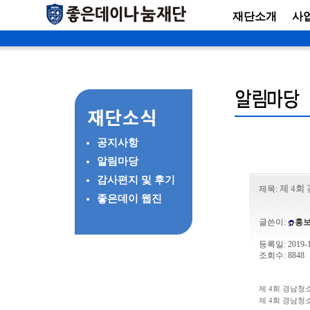
재단소개
사
공지사항
알림마당
감사편지 및 후기
제 4회
제목:
좋은데이 웹진
글쓴이:
홍
등록일: 2019-10
조회수: 8848
제 4회 경남청소
제 4회 경남청소