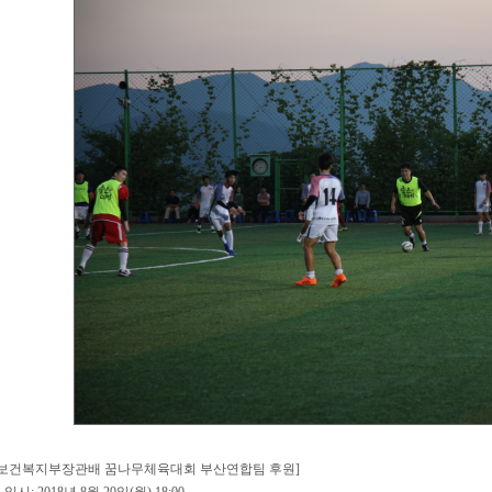
[보건복지부장관배 꿈나무체육대회 부산연합팀 후원]