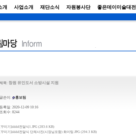
소개
사업소개
재단소식
자원봉사단
좋은데이미술대전
창원 유인도서 소방시설 지원
제목:
글쓴이:
홍보팀
등록일: 2020-12-09 10:16
조회수: 8244
[꾸미기]dddd전달식1.JPG (283.6 KB)
[꾸미기]dddd전달식 단체사진(시장님포함) 화이팅.JPG (294.3 KB)