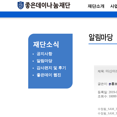
재단소개
사
공지사항
알림마당
감사편지 및 후기
마산아
제목:
좋은데이 웹진
글쓴이:
홍
등록일: 2019-03
조회수: 10099
수정됨_SAM_3349
수정됨_SAM_3359