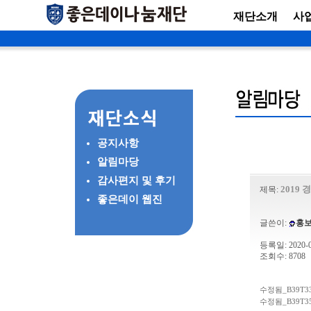
재단소개
사
공지사항
알림마당
감사편지 및 후기
2019
제목:
좋은데이 웹진
글쓴이:
홍
등록일: 2020-01
조회수: 8708
수정됨_B39T3329
수정됨_B39T3564