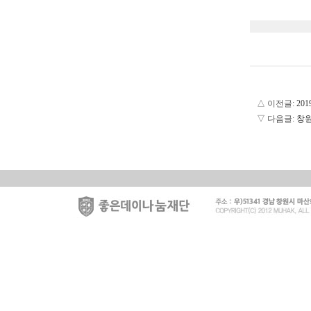
△ 이전글:
20
▽ 다음글:
창