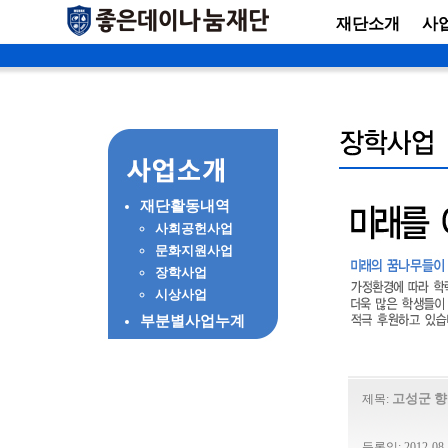
재단소개
사
재단활동내역
사회공헌사업
문화지원사업
장학사업
시상사업
부분별사업누계
고성군 
제목:
등록일: 2012-08-2